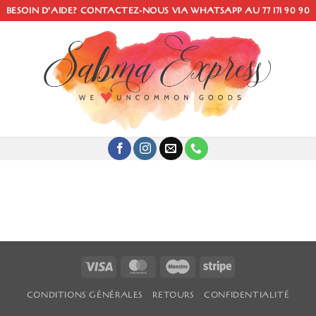
BESOIN D'AIDE? CONTACTEZ-NOUS VIA WHATSAPP AU 77 171 90 90
Visa
MasterCard
Maestro
Stripe
CONDITIONS GÉNÉRALES
RETOURS
CONFIDENTIALITÉ