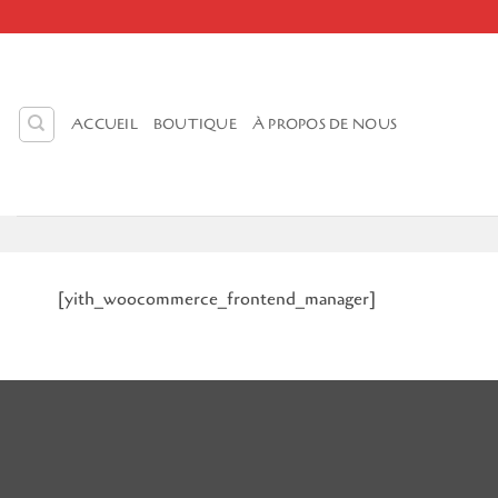
Passer
au
contenu
ACCUEIL
BOUTIQUE
À PROPOS DE NOUS
[yith_woocommerce_frontend_manager]