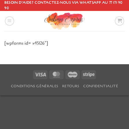
Passer
BESOIN D'AIDE? CONTACTEZ-NOUS VIA WHATSAPP AU 77 171 90
90
au
contenu
[wpforms id= »45126″]
Visa
MasterCard
Maestro
Stripe
CONDITIONS GÉNÉRALES
RETOURS
CONFIDENTIALITÉ