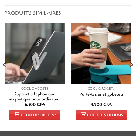
PRODUITS SIMILAIRES
COOL GADGETS
COOL GADGETS
Support téléphonique
Porte-tasses et gobelets
magnétique pour ordinateur
6.500
CFA
4.900
CFA
CHOIX DES OPTIONS
CHOIX DES OPTIONS
Ce
Ce
produit
produit
a
a