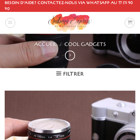
Passer
BESOIN D'AIDE? CONTACTEZ-NOUS VIA WHATSAPP AU 77 171 90
90
au
contenu
ACCUEIL
/
COOL GADGETS
FILTRER