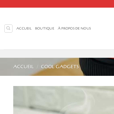
Passer
au
contenu
ACCUEIL
BOUTIQUE
À PROPOS DE NOUS
ACCUEIL
/
COOL GADGETS