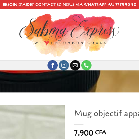
BESOIN D'AIDE? CONTACTEZ-NOUS VIA WHATSAPP AU 77 171 90 90
Mug objectif app
7.900
CFA